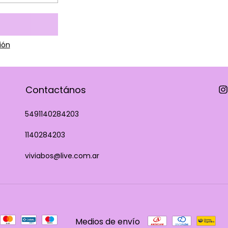
sión
Contactános
5491140284203
1140284203
viviabos@live.com.ar
Medios de envío