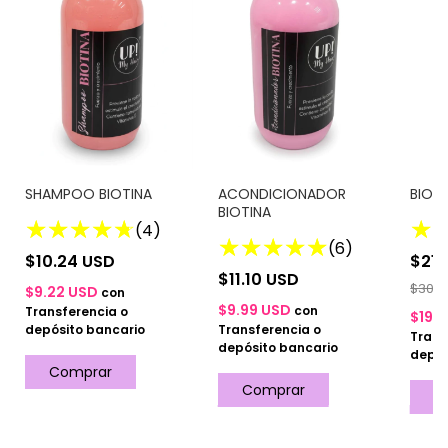
SHAMPOO BIOTINA
ACONDICIONADOR
BIOTI
BIOTINA
(4)
(6)
$10.24 USD
$21.
$11.10 USD
$30.3
$9.22 USD
con
$9.99 USD
con
Transferencia o
$19.
depósito bancario
Transferencia o
Trans
depósito bancario
depós