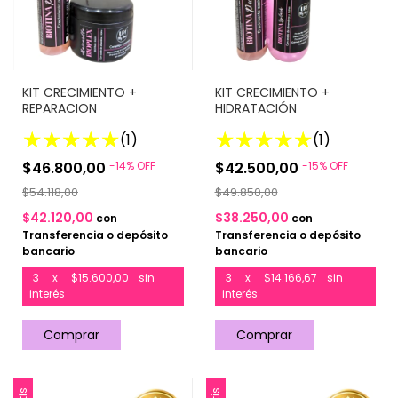
KIT CRECIMIENTO +
KIT CRECIMIENTO +
REPARACION
HIDRATACIÓN
(1)
(1)
$46.800,00
-
14
%
OFF
$42.500,00
-
15
%
OFF
$54.118,00
$49.850,00
$42.120,00
$38.250,00
con
con
Transferencia o depósito
Transferencia o depósito
bancario
bancario
3
x
$15.600,00
sin
3
x
$14.166,67
sin
interés
interés