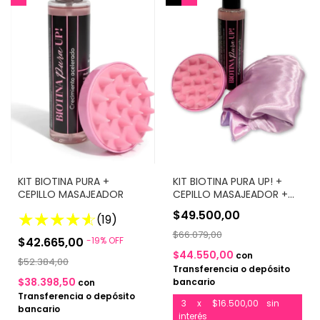
KIT BIOTINA PURA +
KIT BIOTINA PURA UP! +
CEPILLO MASAJEADOR
CEPILLO MASAJEADOR +
COFIA DE SATÉN
$49.500,00
(19)
$66.079,00
$42.665,00
-
19
%
OFF
$44.550,00
con
$52.384,00
Transferencia o depósito
$38.398,50
bancario
con
Transferencia o depósito
3
x
$16.500,00
sin
bancario
interés