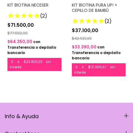
KIT BIOTINA NECESER
KIT BIOTINA PURA UP! +
CEPILLO DE BAMBÚ
(2)
(2)
$71.500,00
$37.100,00
$77.682,00
$42.521,00
$64.350,00
con
$33.390,00
con
Transferencia o depósito
bancario
Transferencia o depósito
bancario
3
x
$23.833,33
sin
interés
3
x
$12.366,67
sin
interés
Info & Ayuda