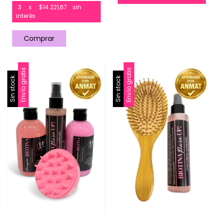
3
x
$14.221,67
sin
interés
Envío gratis
Envío gratis
Sin stock
Sin stock