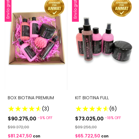
Envío gratis
Envío gratis
BOX BIOTINA PREMIUM
KIT BIOTINA FULL
(3)
(6)
$90.275,00
-
9
%
OFF
$73.025,00
-
18
%
OFF
$99.372,00
$89.256,00
$81.247,50
$65.722,50
con
con