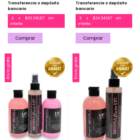
Transferencia o depósito
Transferencia o depósito
bancario
bancario
3
x
$30.091,67
sin
3
x
$24.341,67
sin
interés
interés
Envío gratis
Envío gratis