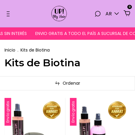
0
AR
IN INTERÉS
ENVIO GRATIS A TODO EL PAÍS A SUCURSAL DE CO
Inicio
.
Kits de Biotina
Kits de Biotina
Ordenar
Envío gratis
Envío gratis