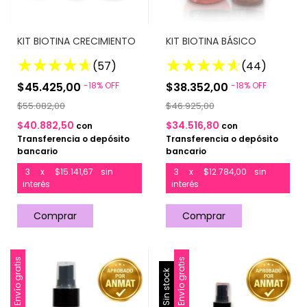
KIT BIOTINA CRECIMIENTO
KIT BIOTINA BÁSICO
(57)
(44)
$45.425,00
-
18
%
OFF
$38.352,00
-
18
%
OFF
$55.082,00
$46.925,00
$40.882,50
$34.516,80
con
con
Transferencia o depósito
Transferencia o depósito
bancario
bancario
3
x
$15.141,67
sin
3
x
$12.784,00
sin
interés
interés
Envío gratis
Envío gratis
Sin stock