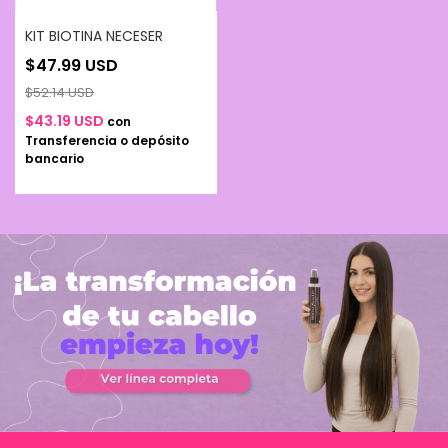
KIT BIOTINA NECESER
$47.99 USD
$52.14 USD
$43.19 USD
con
Transferencia o depósito
bancario