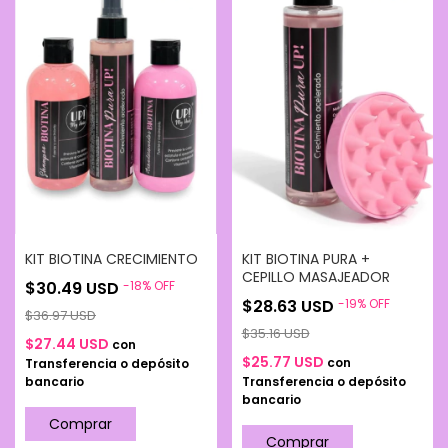
acondicionador y usar de forma habitual.
KIT BIOTINA CRECIMIENTO
KIT BIOTINA PURA +
CEPILLO MASAJEADOR
$30.49 USD
-
18
%
OFF
$28.63 USD
-
19
%
OFF
$36.97 USD
$35.16 USD
$27.44 USD
con
$25.77 USD
con
Transferencia o depósito
bancario
Transferencia o depósito
bancario