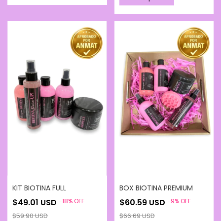
KIT BIOTINA FULL
BOX BIOTINA PREMIUM
$49.01 USD
-
18
%
OFF
$60.59 USD
-
9
%
OFF
$59.90 USD
$66.69 USD