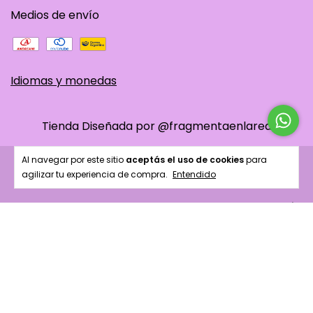
Medios de envío
Idiomas y monedas
Tienda Diseñada por @fragmentaenlared
Al navegar por este sitio
aceptás el uso de cookies
para
Copyright Up! My Hair - 23260799304 - 2026. Todos los derechos
agilizar tu experiencia de compra.
Entendido
reservados.
Defensa de las y los consumidores. Para reclamos
ingresa aquí.
Botón de arrepentimiento