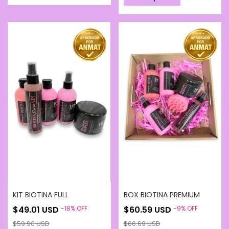
KIT BIOTINA FULL
BOX BIOTINA PREMIUM
$49.01 USD
-
18
%
OFF
$60.59 USD
-
9
%
OFF
$59.90 USD
$66.69 USD