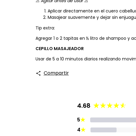
⚠️ Agitar antes de usar ⚠️
Aplicar directamente en el cuero cabellud
Masajear suavemente y dejar sin enjuagu
Tip extra:
Agregar 1 o 2 tapitas en ½ litro de shampoo y 
CEPILLO MASAJEADOR
Usar de 5 a 10 minutos diarios realizando movim
Compartir
4.68
★
5
★
4