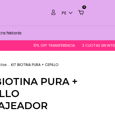
0
PE
ra historia
10% OFF TRANSFERENCIA
3 CUOTAS SIN INTERÉS
E
ctos
.
KIT BIOTINA PURA + CEPILLO
BIOTINA PURA +
ILLO
AJEADOR