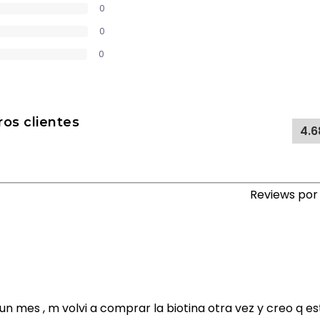
0
0
0
os clientes
4.6
Reviews po
n mes , m volvi a comprar la biotina otra vez y creo q e