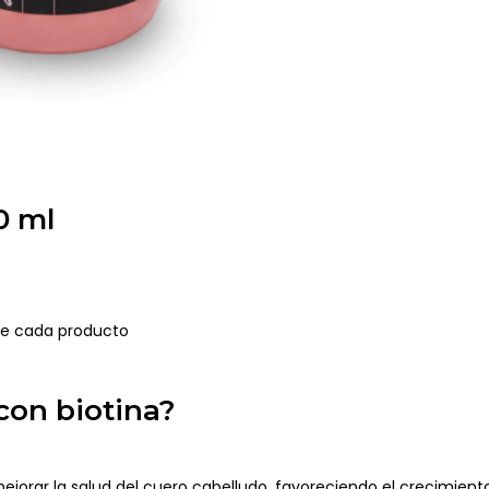
0 ml
de cada producto
con biotina?
 mejorar la salud del cuero cabelludo, favoreciendo el crecimient