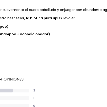
ar suavemente el cuero cabelludo y enjuagar con abundante ag
ro best seller,
la biotina pura up!
O lleva el:
mpoo)
 + shampoo + acondicionador)
4 OPINIONES
3
1
0