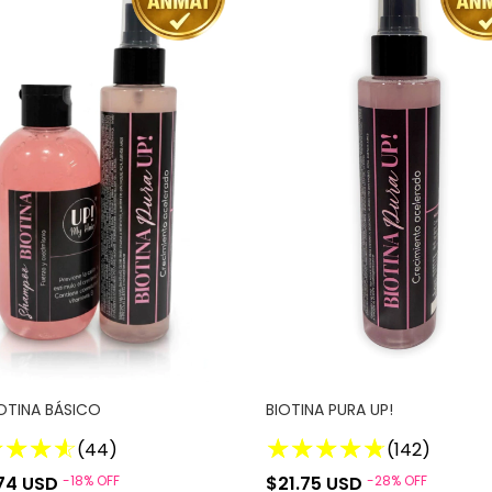
IOTINA BÁSICO
BIOTINA PURA UP!
(44)
(142)
74 USD
-
18
%
OFF
$21.75 USD
-
28
%
OFF